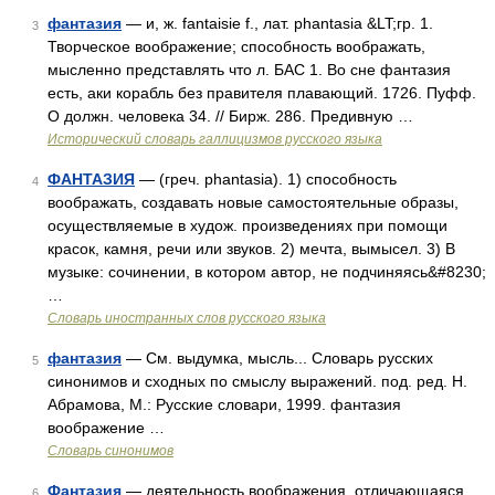
фантазия
— и, ж. fantaisie f., лат. phantasia &LT;гр. 1.
3
Творческое воображение; способность воображать,
мысленно представлять что л. БАС 1. Во сне фантазия
есть, аки корабль без правителя плавающий. 1726. Пуфф.
О должн. человека 34. // Бирж. 286. Предивную …
Исторический словарь галлицизмов русского языка
ФАНТАЗИЯ
— (греч. phantasia). 1) способность
4
воображать, создавать новые самостоятельные образы,
осуществляемые в худож. произведениях при помощи
красок, камня, речи или звуков. 2) мечта, вымысел. 3) В
музыке: сочинении, в котором автор, не подчиняясь&#8230;
…
Словарь иностранных слов русского языка
фантазия
— См. выдумка, мысль... Словарь русских
5
синонимов и сходных по смыслу выражений. под. ред. Н.
Абрамова, М.: Русские словари, 1999. фантазия
воображение …
Словарь синонимов
Фантазия
— деятельность воображения, отличающаяся
6