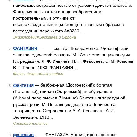
наибольшеюотрешенностью от условий действительности.
Фантазия называется иногдавоображением
построительным, в отличие от
воспроизводительного,состоящего главным образом в
воссоздании пережитого.&#8230; …
Энциклопедия Брокгауза и Ефрона
ФАНТАЗИЯ
— см. в ст. Воображение. Философский
7
энциклопедический словарь. М.: Советская энциклопедия.
Гл. редакция: Л. Ф. Ильичёв, П. Н. Федосеев, С. М. Ковалёв,
В. Г. Панов. 1983. ФАНТАЗИЯ …
Философская энциклопедия
фантазия
— безбрежная (Достоевский); богатая
8
(Потапенко); гнилая (Островский); необузданная
(А.Измайлов); пылкая (Чюмина) Эпитеты литературной
русской речи. М: Поставщик двора Его Величества
товарищество Скоропечатни А. А. Левенсон . А. Л.
Зеленецкий. 1913 …
Словарь эпитетов
фантазия
— ФАНТАЗИЯ, утопия, ирон. прожект
9