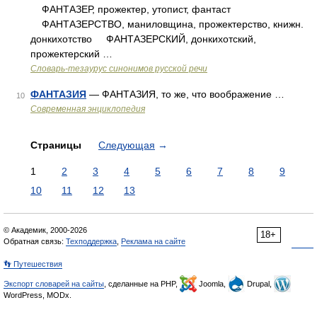
ФАНТАЗЕР, прожектер, утопист, фантаст
ФАНТАЗЕРСТВО, маниловщина, прожектерство, книжн.
донкихотство ФАНТАЗЕРСКИЙ, донкихотский,
прожектерский …
Словарь-тезаурус синонимов русской речи
ФАНТАЗИЯ
— ФАНТАЗИЯ, то же, что воображение …
10
Современная энциклопедия
Страницы
Следующая
→
1
2
3
4
5
6
7
8
9
10
11
12
13
© Академик, 2000-2026
18+
Обратная связь:
Техподдержка
,
Реклама на сайте
👣 Путешествия
Экспорт словарей на сайты
, сделанные на PHP,
Joomla,
Drupal,
WordPress, MODx.